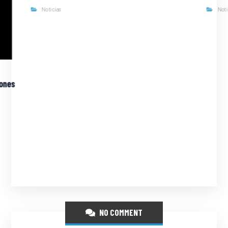
Noticias
Not
iones
NO COMMENT