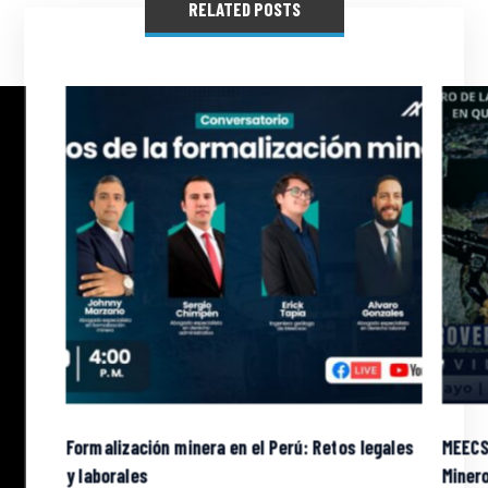
RELATED POSTS
Formalización minera en el Perú: Retos legales
MEECS
y laborales
Miner