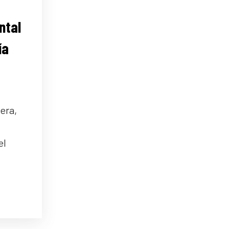
ntal
ía
era,
el