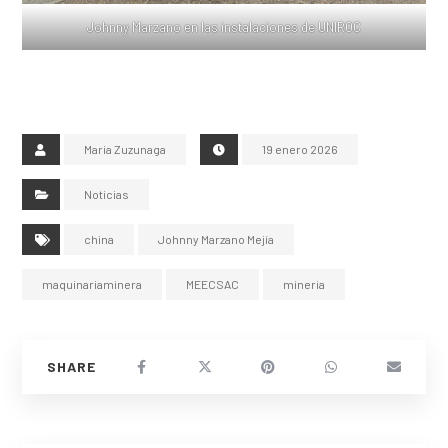
Johnny Marzano en las instalaciones de UNIROC
Maria Zuzunaga
19 enero 2026
Noticias
china
Johnny Marzano Mejía
maquinariaminera
MEECSAC
mineria