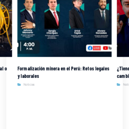
al o
Formalización minera en el Perú: Retos legales
¿Tien
y laborales
cambio
Noticias
Not