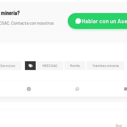
 minería?
Hablar con un As
ECSAC. Contacta con nosotros
Servicios
MEECSAC
Reinfo
Trámites minería
Next