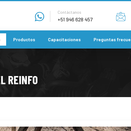
Contáctanos
+51 946 628 457
s
Productos
Capacitaciones
Preguntas frecue
L REINFO