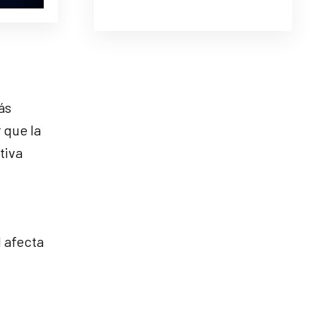
ás
 que la
tiva
l afecta