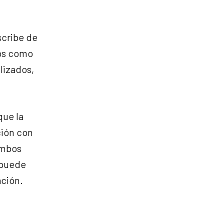
scribe de
tos como
lizados,
que la
ción con
ambos
 puede
ación.