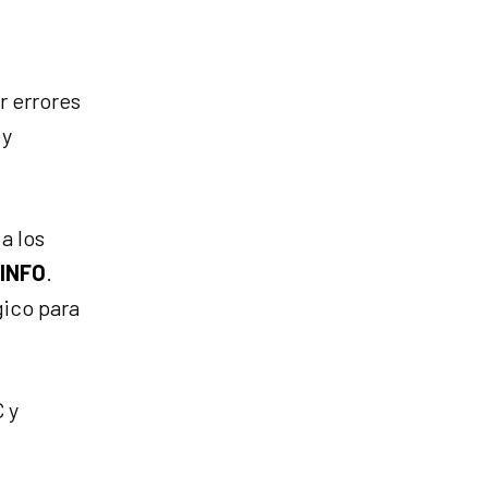
r errores
 y
a los
INFO
.
gico para
 y