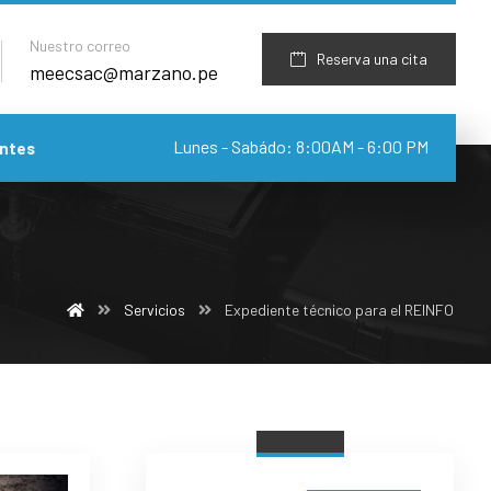
Nuestro correo
Reserva una cita
meecsac@marzano.pe
Lunes - Sabádo: 8:00AM - 6:00 PM
ntes
Servicios
Expediente técnico para el REINFO