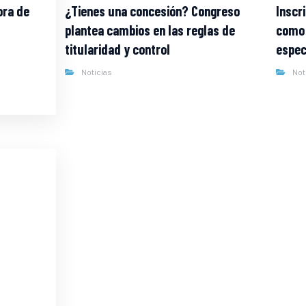
ora de
¿Tienes una concesión? Congreso
Inscr
plantea cambios en las reglas de
como 
titularidad y control
espec
Noticias
Not