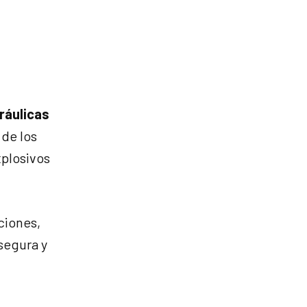
ráulicas
 de los
xplosivos
ciones,
segura y