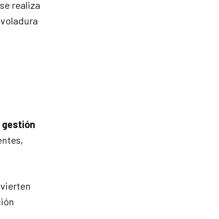
se realiza
 voladura
n
gestión
entes,
nvierten
ción