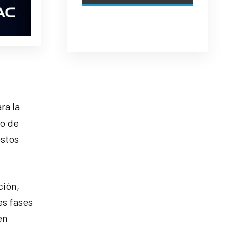
ra la
no de
ostos
ción,
es fases
en