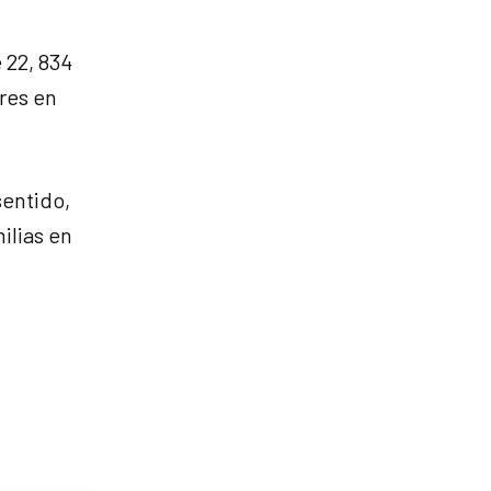
 22, 834
res en
sentido,
ilias en