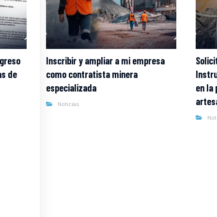
ngreso
Inscribir y ampliar a mi empresa
Solic
as de
como contratista minera
Instr
especializada
en la
artes
Noticias
Not