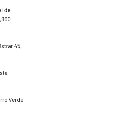
al de
9,860
strar 45,
stá
erro Verde