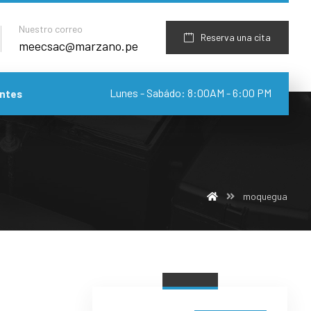
Nuestro correo
Reserva una cita
meecsac@marzano.pe
Lunes - Sabádo: 8:00AM - 6:00 PM
ntes
moquegua