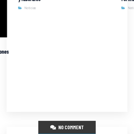
Noticias
Not
iones
NO COMMENT