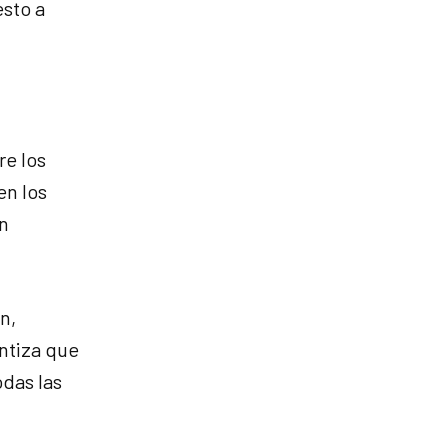
esto a
re los
en los
n
n,
ntiza que
das las