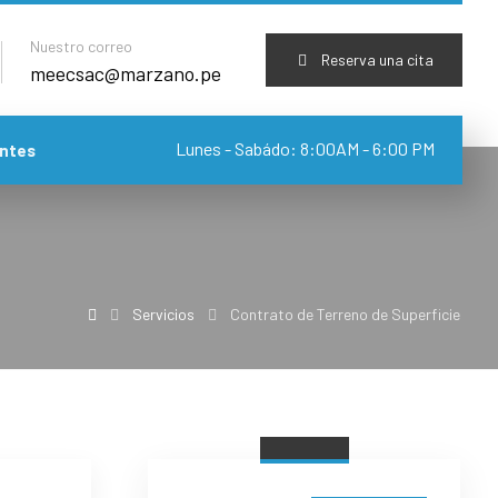
Nuestro correo
Reserva una cita
meecsac@marzano.pe
Lunes - Sabádo: 8:00AM - 6:00 PM
ntes
Servicios
Contrato de Terreno de Superficie