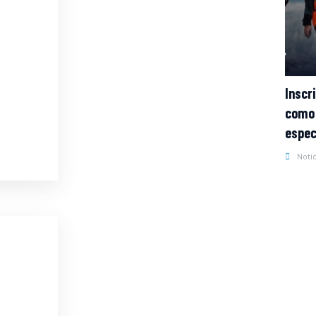
Inscr
como 
espec
Noti