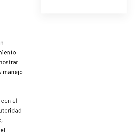
un
miento
mostrar
 y manejo
 con el
autoridad
,
el