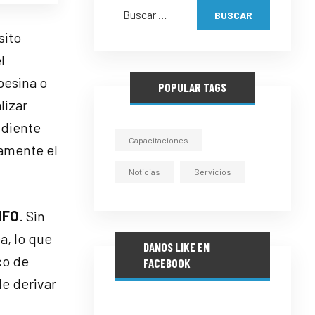
BUSCAR
sito
l
pesina o
POPULAR TAGS
lizar
ndiente
Capacitaciones
camente el
Noticias
Servicios
NFO
. Sin
a, lo que
DANOS LIKE EN
co de
FACEBOOK
e derivar