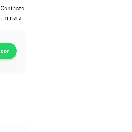
. Contacte
n minera.
esor