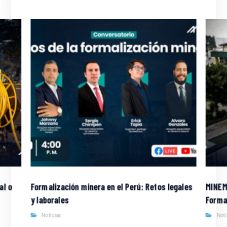
al o
Formalización minera en el Perú: Retos legales
MINEM
y laborales
Forma
Noticias
Not