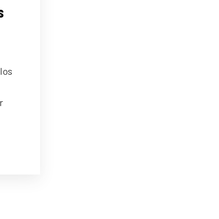
s
los
r