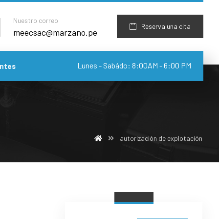
Nuestro correo
Reserva una cita
meecsac@marzano.pe
Lunes - Sabádo: 8:00AM - 6:00 PM
ntes
autorización de explotación